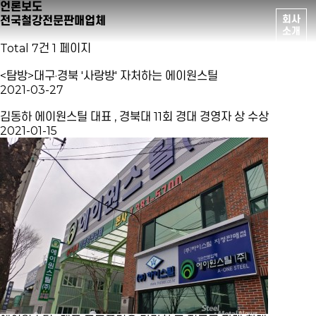
언론보도
회사
전국철강전문판매업체
소개
Total 7건
1 페이지
<탐방>대구·경북 '사랑방' 자처하는 에이원스틸
2021-03-27
김동하 에이원스틸 대표 , 경북대 11회 경대 경영자 상 수상
2021-01-15